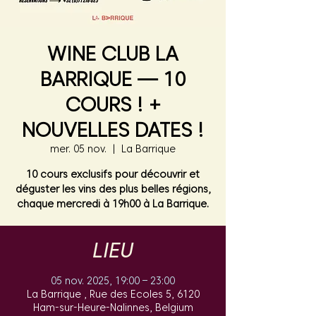
WINE CLUB LA
BARRIQUE — 10
COURS ! +
NOUVELLES DATES !
mer. 05 nov.
  |  
La Barrique
10 cours exclusifs pour découvrir et
déguster les vins des plus belles régions,
chaque mercredi à 19h00 à La Barrique.
LIEU
05 nov. 2025, 19:00 – 23:00
La Barrique , Rue des Ecoles 5, 6120
Ham-sur-Heure-Nalinnes, Belgium