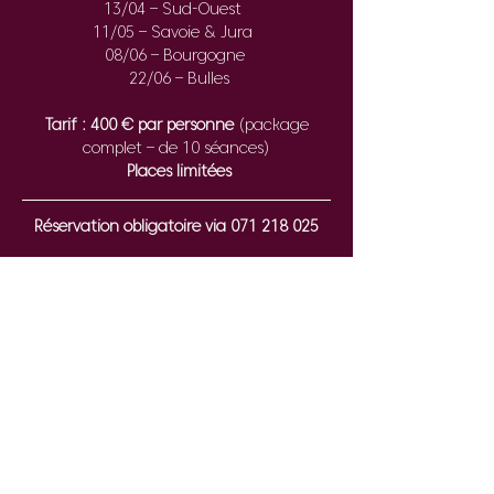
13/04 – Sud-Ouest  
11/05 – Savoie & Jura  
08/06 – Bourgogne 
 22/06 – Bulles
Tarif : 400 € par personne
 (package 
complet – de 10 séances)
Places limitées
Réservation obligatoire via 071 218 025
Share this event