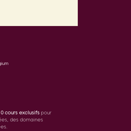
gium
10 cours exclusifs
 pour 
dées, des domaines 
es.