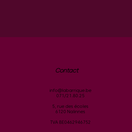
Contact
info@labarrique.be
071/21.80.25
5, rue des écoles
6120 Nalinnes
TVA BE0462946752