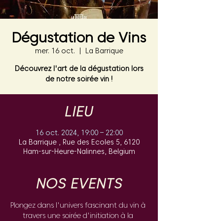
Dégustation de Vins
mer. 16 oct.
  |  
La Barrique
Découvrez l'art de la dégustation lors
de notre soirée vin !
LIEU
16 oct. 2024, 19:00 – 22:00
La Barrique , Rue des Ecoles 5, 6120
Ham-sur-Heure-Nalinnes, Belgium
NOS EVENTS
Plongez dans l'univers fascinant du vin à 
travers une soirée d'initiation à la 