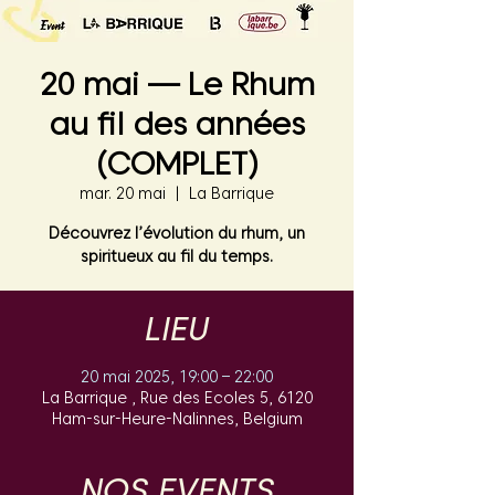
20 mai — Le Rhum
au fil des années
(COMPLET)
mar. 20 mai
  |  
La Barrique
Découvrez l’évolution du rhum, un
spiritueux au fil du temps.
LIEU
20 mai 2025, 19:00 – 22:00
La Barrique , Rue des Ecoles 5, 6120
Ham-sur-Heure-Nalinnes, Belgium
NOS EVENTS