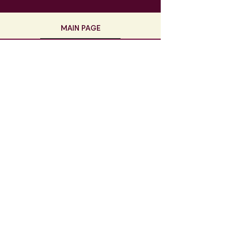
MAIN PAGE
Contact
info@labarrique.be
071/21.80.25
5, rue des écoles
6120 Nalinnes
TVA BE0462946752
Le Magasin
Lundi > Samedi
9h30 - 18h30
@labarrique