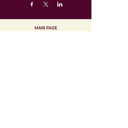
MAIN PAGE
Contact
info@labarrique.be
071/21.80.25
5, rue des écoles
6120 Nalinnes
TVA BE0462946752
Le Magasin
Lundi > Samedi
9h30 - 18h30