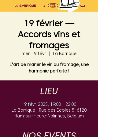
19 février —
Accords vins et
fromages
mer. 19 févr.
  |  
La Barrique
L'art de marier le vin au fromage, une
harmonie parfaite !
LIEU
19 févr. 2025, 19:00 – 22:00
La Barrique , Rue des Ecoles 5, 6120
Ham-sur-Heure-Nalinnes, Belgium
NOS EVENTS