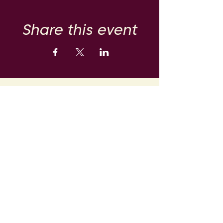
Share this event
MAIN PAGE
Contact
info@labarrique.be
071/21.80.25
5, rue des écoles
6120 Nalinnes
TVA BE0462946752