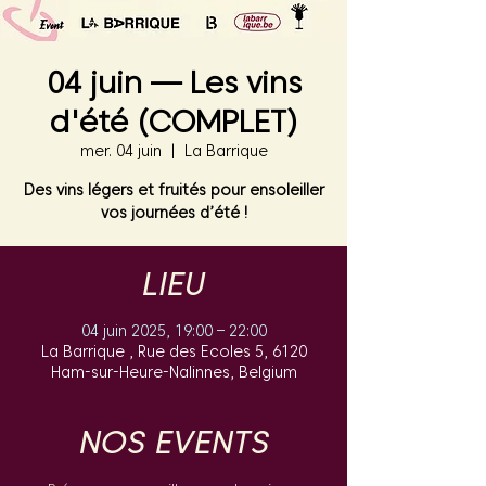
04 juin — Les vins
d'été (COMPLET)
mer. 04 juin
  |  
La Barrique
Des vins légers et fruités pour ensoleiller
vos journées d’été !
LIEU
04 juin 2025, 19:00 – 22:00
La Barrique , Rue des Ecoles 5, 6120
Ham-sur-Heure-Nalinnes, Belgium
NOS EVENTS