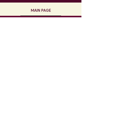
MAIN PAGE
Contact
info@labarrique.be
071/21.80.25
5, rue des écoles
6120 Nalinnes
TVA BE0462946752
Le Magasin
Lundi > Samedi
9h30 - 18h30
@labarrique